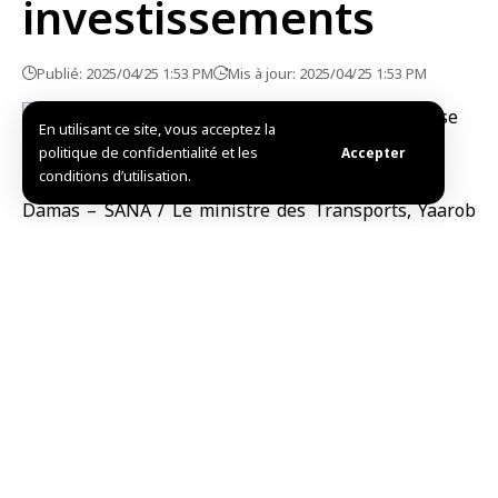
investissements
Publié: 2025/04/25 1:53 PM
Mis à jour: 2025/04/25 1:53 PM
En utilisant ce site, vous acceptez la
politique de confidentialité et les
Accepter
conditions d’utilisation.
Damas – SANA / Le ministre des Transports, Yaarob
Bader, a discuté avec une délégation jordanienne
composée de plusieurs spécialistes dans les
domaines des transports et des services publics des
opportunités de développement du travail et de
coopération conjointe entre les deux pays frères.
Bader a souligné lors d’une rencontre entre les deux
parties dans le bâtiment du ministère à Damas