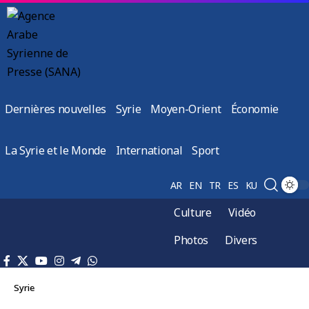
Dernières nouvelles
Syrie
Moyen-Orient
Économie
La Syrie et le Monde
International
Sport
AR
EN
TR
ES
KU
Culture
Vidéo
Photos
Divers
Syrie