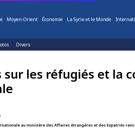
ie
Moyen-Orient
Économie
La Syrie et le Monde
Internat
otos
Divers
 sur les réfugiés et la 
ale
rnationale au ministère des Affaires étrangères et des Expatriés re