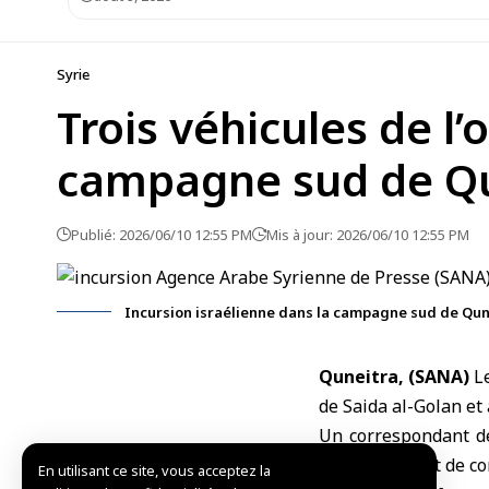
Syrie
Trois véhicules de l
campagne sud de Qu
Publié: 2026/06/10 12:55 PM
Mis à jour: 2026/06/10 12:55 PM
Incursion israélienne dans la campagne sud de Qun
Quneitra, (SANA)
L
de Saida al-
Golan
et
Un correspondant de
établi un point de co
En utilisant ce site, vous acceptez la