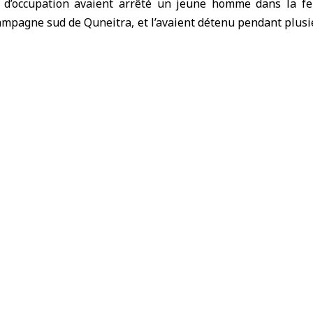
es d’occupation avaient arrêté un jeune homme dans la 
ampagne sud de Quneitra, et l’avaient détenu pendant plusi
la communauté syrienne aux États-Unis