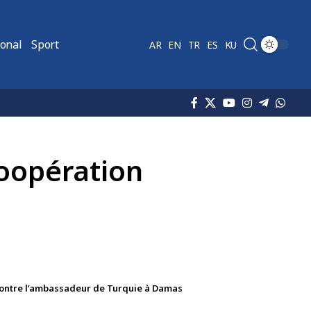
ional
Sport
AR
EN
TR
ES
KU
coopération
ncontre l’ambassadeur de Turquie à Damas