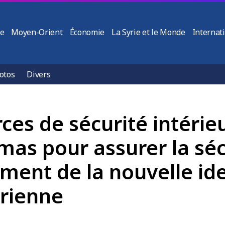
ie
Moyen-Orient
Économie
La Syrie et le Monde
Internat
otos
Divers
es de sécurité intérieu
as pour assurer la sécu
ment de la nouvelle iden
yrienne