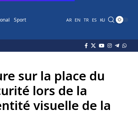
ional
Sport
AR
EN
TR
ES
KU
re sur la place du
rité lors de la
tité visuelle de la