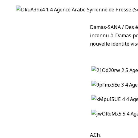
Damas-SANA / Des élé
inconnu à Damas pou
nouvelle identité vi
A.Ch.