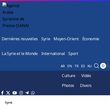
Dernières nouvelles
Syrie
Moyen-Orient
Économie
La Syrie et le Monde
International
Sport
AR
EN
TR
ES
KU
Culture
Vidéo
Photos
Divers
Syrie