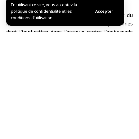
En utilisant ce site, vous acceptez la
politique de confidentialité et les
Accepter
Damas, (SANA)
Les unités de sécurité relevant du
conditions d’utilisation.
ministère de l’Intérieur ont arrêté deux personnes
dont l’implication dans l’
attaque
contre
l’ambassade
des Émirats arabes unis
à Damas a été confirmée.
Dans un communiqué publié ce dimanche, le
ministère a précisé qu’il avait immédiatement engagé
les procédures légales nécessaires à l’encontre des
deux suspects
, conformément aux règles en vigueur.
Le ministère a souligné que toute attaque visant des
missions diplomatiques constitue une ligne rouge qui
ne saurait être tolérée, affirmant qu’il restera vigilant
et ferme dans la protection de ces missions et dans le
respect des normes diplomatiques.
Avant‑hier, le ministère des Affaires étrangères et des
Expatriés avait réaffirmé sa position ferme et