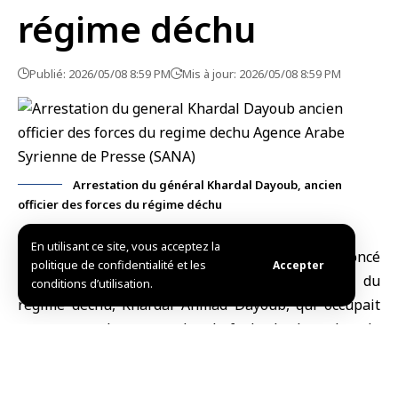
régime déchu
Publié: 2026/05/08 8:59 PM
Mis à jour: 2026/05/08 8:59 PM
Arrestation du général Khardal Dayoub, ancien
officier des forces du régime déchu
En utilisant ce site, vous acceptez la
Damas, (SANA)
Le
ministère de l’Intérieur
a annoncé
politique de confidentialité et les
Accepter
l’arrestation du général de brigade des forces du
conditions d’utilisation.
régime déchu
, Khardal Ahmad Dayoub, qui occupait
auparavant le poste de chef de la branche du
renseignement de l’armée de l’air à
Daraa
, pour son
implication dans des violations systématiques