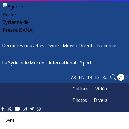
Dernières nouvelles
Syrie
Moyen-Orient
Économie
La Syrie et le Monde
International
Sport
AR
EN
TR
ES
KU
Culture
Vidéo
Photos
Divers
Syrie