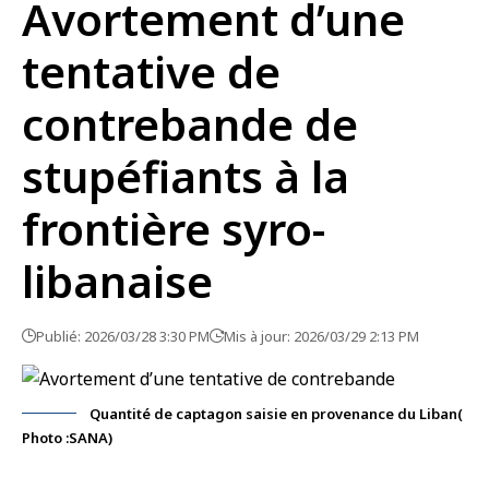
Avortement d’une
tentative de
contrebande de
stupéfiants à la
frontière syro-
libanaise
Publié: 2026/03/28 3:30 PM
Mis à jour: 2026/03/29 2:13 PM
Quantité de captagon saisie en provenance du Liban(
Photo :SANA)