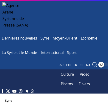
Dernières nouvelles
Syrie
Moyen-Orient
Économie
La Syrie et le Monde
International
Sport
AR
EN
TR
ES
KU
Culture
Vidéo
Photos
Divers
Syrie