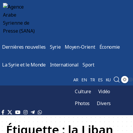
Dernières nouvelles
Syrie
Moyen-Orient
Économie
La Syrie et le Monde
International
Sport
AR
EN
TR
ES
KU
Culture
Vidéo
Photos
Divers
Étiquette :
la Liban