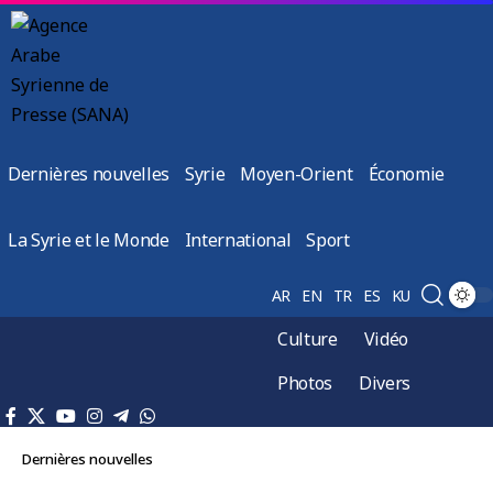
Dernières nouvelles
Syrie
Moyen-Orient
Économie
La Syrie et le Monde
International
Sport
AR
EN
TR
ES
KU
Culture
Vidéo
Photos
Divers
Dernières nouvelles