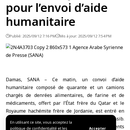
pour l’envoi d’aide
humanitaire
Publié: 2025/09/12 7:16 PM
Mis à jour: 2025/09/12 7:54 PM
Damas, SANA – Ce matin, un convoi d’aide
humanitaire composé de quarante et un camions
chargés de denrées alimentaires, de farine et de
médicaments, offert par l’État frère du Qatar et le
Royaume hachémite frère de Jordanie, est entré en
territoire syrien par le poste-frontière de Nassib.
En utilisant ce site, vous acceptez la
Cette aide sera distribuée aux sinistrés des récents
politique de confidentialité et les
Accepter