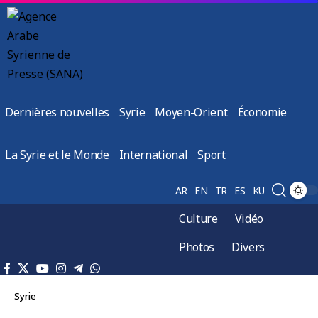
Dernières nouvelles
Syrie
Moyen-Orient
Économie
La Syrie et le Monde
International
Sport
AR
EN
TR
ES
KU
Culture
Vidéo
Photos
Divers
Syrie