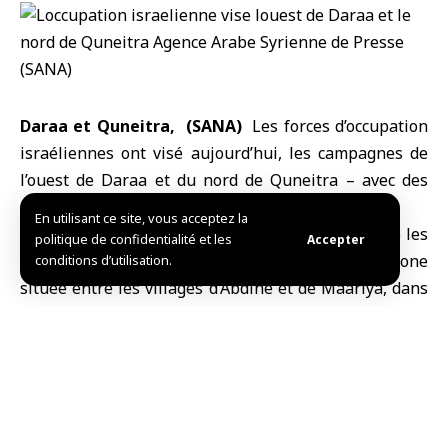
Daraa et Quneitra, (SANA)
Les
forces d’occupation
israéliennes
ont visé aujourd’hui, les campagnes de
l’
ouest de Daraa
et du
nord de Quneitra
– avec des
obus d’artillerie, sans faire de victimes.
En utilisant ce site, vous acceptez la
Le correspondant de SANA à Daraa a indiqué que les
politique de confidentialité et les
Accepter
forces d’occupation israéliennes ont visé la zone
conditions d’utilisation.
située entre les villages d’Abdine et de Maariya, dans
la banlieue occidentale de Daraa, avec trois obus
d’artillerie tombés dans des terrains ouverts entre les
deux villages, sans pertes humaines.
De son côté, le correspondant de SANA à Quneitra a
rapporté que l’occupation a tiré trois obus d’artillerie