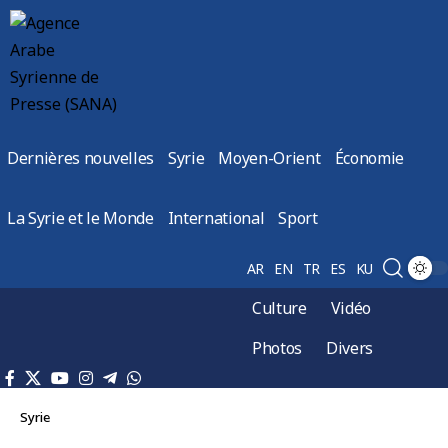
Dernières nouvelles
Syrie
Moyen-Orient
Économie
La Syrie et le Monde
International
Sport
AR
EN
TR
ES
KU
Culture
Vidéo
Photos
Divers
Syrie