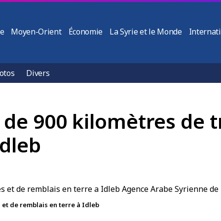
ie
Moyen-Orient
Économie
La Syrie et le Monde
Internat
otos
Divers
de 900 kilomètres de t
Idleb
et de remblais en terre à Idleb