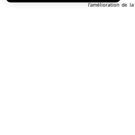
l’amélioration de l
patients dans le sect
Des efforts of
La Direction des pro
de travail du pers
administrative et f
renforcer les compéte
Dans une déclaration
santé, Dureid Al-Ra
unifiée et équitabl
formations spécialis
a affirmé que le per
Les chiffres publié
accordé au secteur i
ministère de la Sant
que 3 écoles d’infir