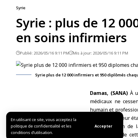
Syrie
Syrie : plus de 12 0
en soins infirmiers
Publié: 2026/05/16 9:11 PM
Mis à jour: 2026/05/16 9:11 PM
Syrie plus de 12 000 infirmiers et 950 diplômés chaq
Damas, (SANA)
À un
médicaux ne cessen
humain et profession
et le suivi de leur ét
En utilisant ce site, vous acceptez la
La célébration de 
politique de confidentialité et les
Accepter
conditions d’utilisation.
l’importance de cet