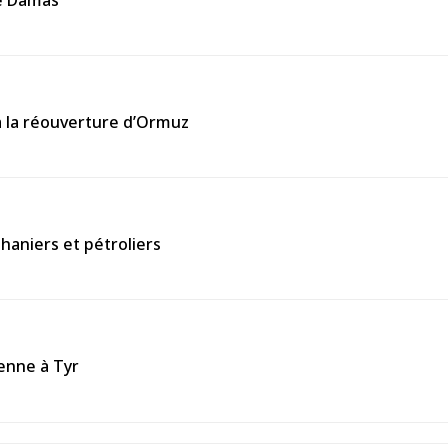
de Damas
à la réouverture d’Ormuz
aniers et pétroliers
ienne à Tyr