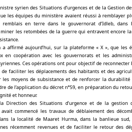
nistre syrien des Situations d’urgences et de la Gestion d
que les équipes du ministère avaient réussi à remblayer p
 remblais en terre dans le gouvernorat d’
Idleb
, dans 
miner les retombées de la guerre qui entravent encore la 
sistance.
h a affirmé aujourd’hui, sur la plateforme « X », que les 
ux en coopération avec les gouvernorats et les administ
syriennes. Ces opérations ont pour objectif de reconnecter l
de faciliter les déplacements des habitants et des agricul
er les moyens de subsistance et de renforcer la durabilit
adre de l’application du décret n°59, en préparation du reto
gnité et honneur.
 la Direction des Situations d’urgence et de la gestion
b avait commencé les travaux de déblaiement des décomb
ans la localité de Maaret Hurma, dans la banlieue sud, 
nnes récemment revenues et de faciliter le retour des dép