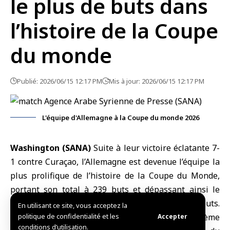
le plus de buts dans
l’histoire de la Coupe
du monde
Publié: 2026/06/15 12:17 PM
Mis à jour: 2026/06/15 12:17 PM
L'équipe d'Allemagne à la Coupe du monde 2026
Washington (SANA)
Suite à leur victoire éclatante 7-
1 contre
Curaçao
, l’Allemagne est devenue l’équipe la
plus prolifique de l’histoire de la
Coupe du Monde
,
portant son total à 239 buts et dépassant ainsi le
Brésil
, qui se retrouve deuxième avec 238 buts.
En utilisant ce site, vous acceptez la
L’Allemagne a également décroché sa huitième
politique de confidentialité et les
Accepter
conditions d’utilisation.