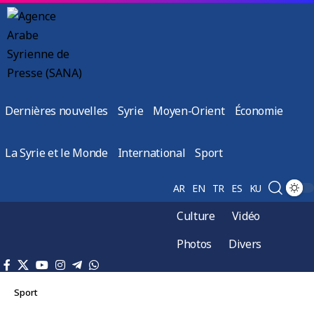
Dernières nouvelles
Syrie
Moyen-Orient
Économie
La Syrie et le Monde
International
Sport
AR
EN
TR
ES
KU
Culture
Vidéo
Photos
Divers
Sport