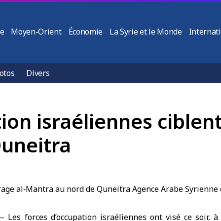
ie
Moyen-Orient
Économie
La Syrie et le Monde
Internat
otos
Divers
ion israéliennes ciblen
Quneitra
 Les forces d’occupation israéliennes ont visé ce soir, à 