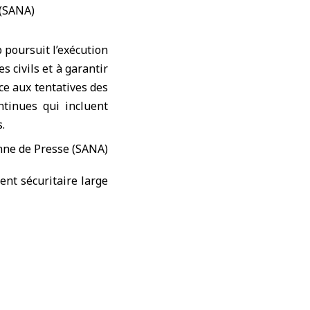
p
poursuit l’exécution
s civils et à garantir
ce aux tentatives des
ntinues qui incluent
.
ent sécuritaire large
nt toutes les mesures
 ville et à la sûreté
ue la sécurité et la
tants à respecter les
lité de la ville et de