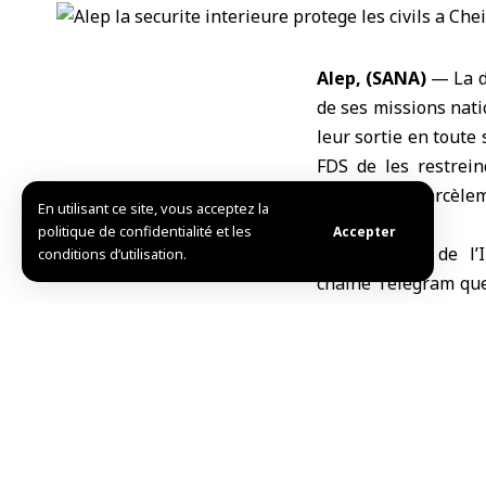
Alep, (SANA)
— La d
de ses missions natio
leur sortie en toute
FDS
de les restrein
agressions, harcèlem
En utilisant ce site, vous acceptez la
politique de confidentialité et les
Accepter
Le
ministère de l’
conditions d’utilisation.
chaîne Telegram que 
et intensif afin de 
légales dissuasives 
des habitants.
La direction de la 
protection des civil
instructions des unit