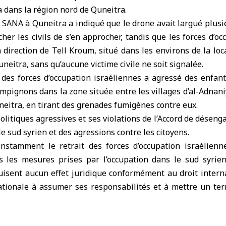
a
dans la région nord de
Quneitra
.
 SANA à Quneitra a indiqué que le drone avait largué plus
her les civils de s’en approcher, tandis que les forces d’oc
direction de Tell Kroum, situé dans les environs de la loca
neitra, sans qu’aucune victime civile ne soit signalée.
 des forces d’occupation israéliennes a agressé des enfan
pignons dans la zone située entre les villages d’al-Adnan
neitra, en tirant des grenades fumigènes contre eux.
politiques agressives et ses violations de l’Accord de désen
e sud syrien et des agressions contre les citoyens.
nstamment le retrait des forces d’occupation israélienne
s les mesures prises par l’occupation dans le sud syrie
isent aucun effet juridique conformément au droit interna
ionale à assumer ses responsabilités et à mettre un te