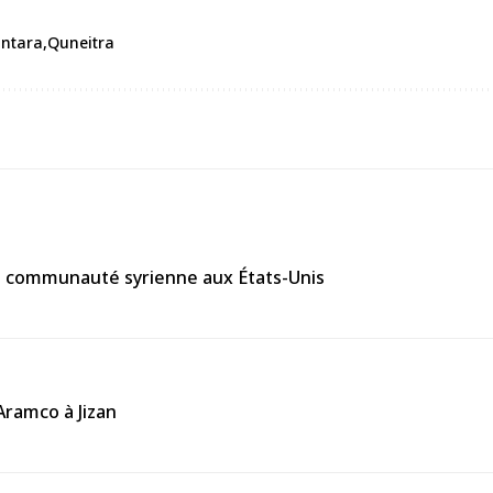
antara
Quneitra
la communauté syrienne aux États-Unis
’Aramco à Jizan