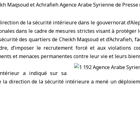
irection de la
sécurité intérieure
dans le gouvernorat d’
Ale
nales dans le cadre de mesures strictes visant à protéger le
 sécurité des quartiers de Cheikh Maqsoud et d’Achrafieh, fa
dre, d’imposer le recrutement forcé et aux violations co
ents et menaces permanentes contre leur vie et leurs biens
Intérieur
a indiqué sur sa
la direction de la sécurité intérieure a mené un déploiem
garantir la protection des civils et de leurs biens, en prena
contre quiconque tente de porter atteinte à la sécurité de la
sécurité intérieure dans le gouvernorat d’Alep a affirmé q
s constituent une priorité absolue, appelant tous les habi
és de sécurité et à coopérer avec elles, afin d’assurer la stabi