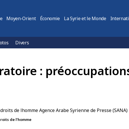
ie
Moyen-Orient
Économie
La Syrie et le Monde
Internat
otos
Divers
toire : préoccupations 
droits de l’homme