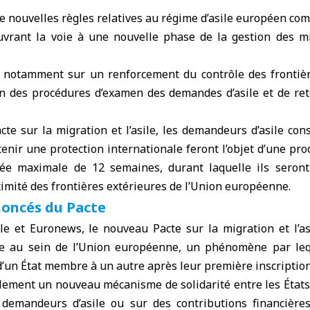
 nouvelles règles relatives au
régime d’asile européen c
uvrant la voie à une nouvelle phase de la gestion des m
e notamment sur un renforcement du contrôle des frontièr
ion des procédures d’examen des demandes d’asile et de re
.
cte sur la migration et l’asile, les demandeurs d’asile co
enir une protection internationale feront l’objet d’une pro
urée maximale de 12 semaines, durant laquelle ils seron
ximité des frontières extérieures de l’Union européenne.
noncés du Pacte
e et Euronews, le nouveau Pacte sur la migration et l’asi
re au sein de l’Union européenne, un phénomène par le
 d’un État membre à un autre après leur première inscription
alement un nouveau mécanisme de solidarité entre les État
e demandeurs d’asile ou sur des contributions financières 