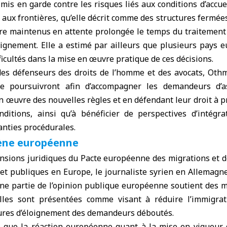
 mis en garde contre les risques liés aux conditions d’accu
 aux frontières, qu’elle décrit comme des structures fermé
tre maintenus en attente prolongée le temps du traitement
oignement. Elle a estimé par ailleurs que plusieurs pays 
ifficultés dans la mise en œuvre pratique de ces décisions.
des défenseurs des droits de l’homme et des avocats, Oth
 se poursuivront afin d’accompagner les demandeurs d’
en œuvre des nouvelles règles et en défendant leur droit à p
itions, ainsi qu’à bénéficier de perspectives d’intégr
anties procédurales.
cène européenne
sions juridiques du Pacte européenne des migrations et de 
 et publiques en Europe, le journaliste syrien en Allemag
ne partie de l’opinion publique européenne soutient des me
lles sont présentées comme visant à réduire l’immigrati
dures d’éloignement des demandeurs déboutés.
 que la réaction européenne quant à la mise en vigueur 