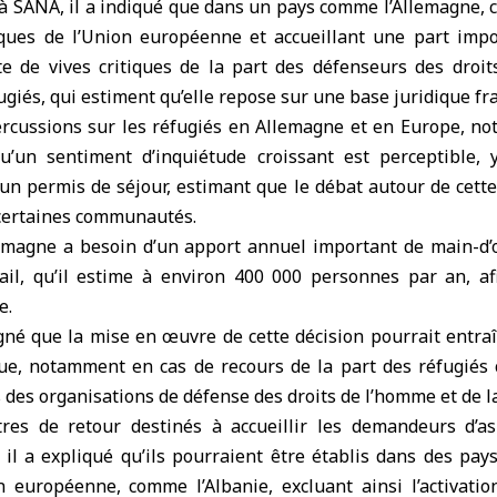
 à SANA, il a indiqué que dans un pays comme l’Allemagne, 
ques de l’Union européenne et accueillant une part impo
ite de vives critiques de la part des défenseurs des droi
giés, qui estiment qu’elle repose sur une base juridique fra
rcussions sur les réfugiés en Allemagne et en Europe, no
qu’un sentiment d’inquiétude croissant est perceptible,
d’un permis de séjour, estimant que le débat autour de cette
 certaines communautés.
llemagne a besoin d’un apport annuel important de main-d
il, qu’il estime à environ 400 000 personnes par an, a
e.
né que la mise en œuvre de cette décision pourrait entraîn
ique, notamment en cas de recours de la part des réfugiés 
 des organisations de défense des droits de l’homme et de la 
res de retour destinés à accueillir les demandeurs d’as
 il a expliqué qu’ils pourraient être établis dans des pa
n européenne, comme l’Albanie, excluant ainsi l’activatio