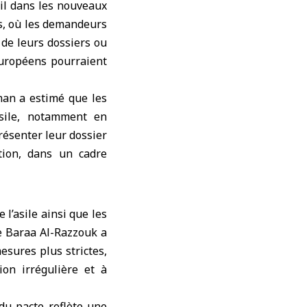
eil dans les nouveaux
es, où les demandeurs
 de leurs dossiers ou
européens pourraient
man a estimé que les
asile, notamment en
résenter leur dossier
ation, dans un cadre
l’asile ainsi que les
ne Baraa Al-Razzouk a
sures plus strictes,
on irrégulière et à
du pacte reflète une