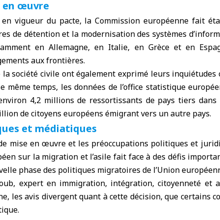
e en œuvre
 en vigueur du pacte, la Commission européenne fait éta
res de détention et la modernisation des systèmes d’infor
amment en Allemagne, en Italie, en Grèce et en Espag
gements aux frontières.
 la société civile ont également exprimé leurs inquiétudes 
le même temps, les données de l’office statistique europée
’environ 4,2 millions de ressortissants de pays tiers dan
illion de citoyens européens émigrant vers un autre pays.
ques et médiatiques
 de mise en œuvre et les préoccupations politiques et juridi
en sur la migration et l’asile fait face à des défis importa
elle phase des politiques migratoires de l’Union européen
oub, expert en immigration, intégration, citoyenneté et
e, les avis divergent quant à cette décision, que certains c
ique.