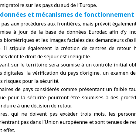
 migratoire sur les pays du sud de l’Europe.
s données et mécanismes de fonctionnement
e pas aux procédures aux frontières, mais prévoit égalemen
a mise à jour de la base de données Eurodac afin d’y in
es biométriques et les images faciales des demandeurs d’asi
re. Il stipule également la création de centres de retour 
nes dont le droit de séjour est inéligible.
ant sur le territoire sera soumise à un contrôle initial o
s digitales, la vérification du pays d’origine, un examen de 
s risques pour la sécurité.
naires de pays considérés comme présentant un faible ta
sque pour la sécurité pourront être soumises à des procéd
onduire à une décision de retour.
res, qui ne doivent pas excéder trois mois, les person
’entrant pas dans l’Union européenne et sont tenues de res
 effet.