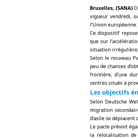
Bruxelles, (SANA)
De
vigueur vendredi, o
l’
Union européenne
.
Ce dispositif repos
que sur l’accélérat
situation irrégulière
Selon le nouveau Pa
peu de chances d’obt
frontière, d’une d
centres situés à pro
Les objectifs é
Selon Deutsche Well
migration secondai
d’asile se déplacent
Le pacte prévoit ég
la relocalisation d