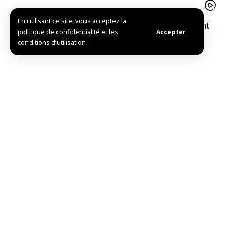
En utilisant ce site, vous acceptez la
Le pistache d’Alep est un trésor agricolequi soutient
politique de confidentialité et les
Accepter
l’économie familiale à Idleb
conditions d’utilisation.
Mise en service de l’Hôpital national de Douma après
sa réhabilitation