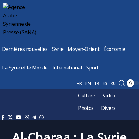
Dernières nouvelles
Syrie
Moyen-Orient
Économie
La Syrie et le Monde
International
Sport
AR
EN
TR
ES
KU
Culture
Vidéo
Photos
Divers
Al-Charaa : La Syrie