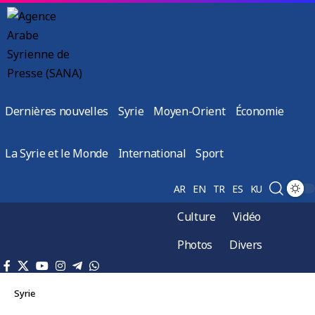
Dernières nouvelles
Syrie
Moyen-Orient
Économie
La Syrie et le Monde
International
Sport
AR
EN
TR
ES
KU
Culture
Vidéo
Photos
Divers
Syrie