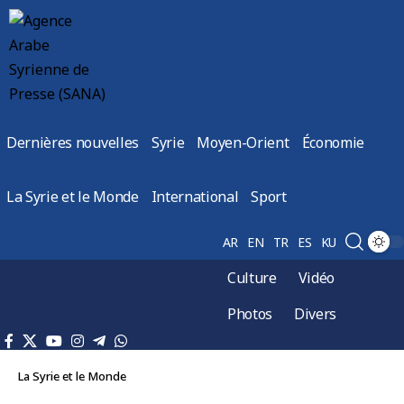
Dernières nouvelles
Syrie
Moyen-Orient
Économie
La Syrie et le Monde
International
Sport
AR
EN
TR
ES
KU
Culture
Vidéo
Photos
Divers
La Syrie et le Monde