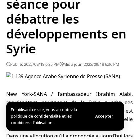
séance pour
débattre les
développements en
Syrie
Publié: 2025/09/18 6:35 PM
Mis à jour: 2025/09/18 6:36 PM
New York-SANA / l’ambassadeur Ibrahim Alabi,
représentant permanent de la Syrie auprès des
En utilisant ce site, vous acceptez la
Nations Unies a affirmé que le Conseil de sécurité est
politique de confidentialité et les
Accepter
uni autour de l’opportunité historique d’une nouvelle
conditions d’utilisation.
Syrie.
Dans une allocution qu’il a prononcée aujourd’hui lors