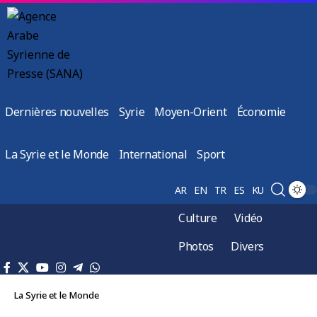
Dernières nouvelles
Syrie
Moyen-Orient
Économie
La Syrie et le Monde
International
Sport
AR
EN
TR
ES
KU
Culture
Vidéo
Photos
Divers
La Syrie et le Monde