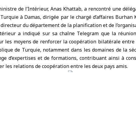
nistre de l’Intérieur, Anas Khattab, a rencontré une délég
 Turquie
à Damas, dirigée par le chargé d’affaires Burhan 
 directeur du département de la planification et de l’organis
térieur
a indiqué sur sa chaîne Telegram que la réunion
ur les moyens de renforcer la coopération bilatérale entre
lique de Turquie, notamment dans les domaines de la sécur
nge d’expertises et de formations, contribuant ainsi à conso
cer les relations de coopération entre les deux pays amis.
e Turquie
ministère de l'Intérieur
République arabe syrienne