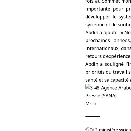
fois au Sommet mondi
importante pour pré
développer le systè
syrienne et de souti
Abdin a ajouté : « N
prochaines années
internationaux, dans
retours d’expérience 
Abdin a souligné l’
priorités du travail 
santé et sa capacité
M.Ch.
TAG:
ministère syrien