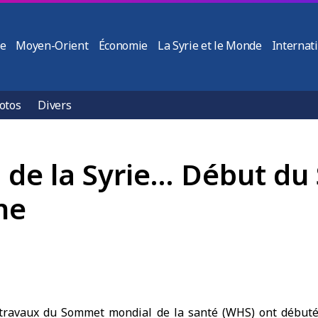
ie
Moyen-Orient
Économie
La Syrie et le Monde
Internat
otos
Divers
on de la Syrie… Début 
ne
 travaux du
Sommet mondial de la santé
(WHS) ont débuté 