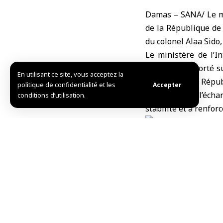
Damas – SANA/ Le mi
de la
République de
du colonel Alaa Sido,
Le
ministère de l’In
ministère, a porté s
En utilisant ce site, vous acceptez la
syrienne
et la Répub
politique de confidentialité et les
Accepter
ainsi que sur l’écha
conditions d’utilisation.
stabilité et à renfor
M.Ch.
TAG:
la République d