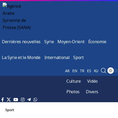
Dernières nouvelles
Syrie
Moyen-Orient
Économie
La Syrie et le Monde
International
Sport
AR
EN
TR
ES
KU
Culture
Vidéo
Photos
Divers
Sport