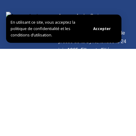
Agence Arabe Syrienne
En utilisant ce site, vous acceptez la
d’Informations – SANA
politique de confidentialité et les
Accepter
L’agence nationale officielle de
conditions d’utilisation.
presse de la Syrie, fondée le 24
juin 1965. Elle est affiliée au
Ministère de l’Information et son
siège est à Damas.
La Syrie et
International
Photos
le Monde
Culture
Vidéo
Présidence
Sport
Divers
Syrie
Économie