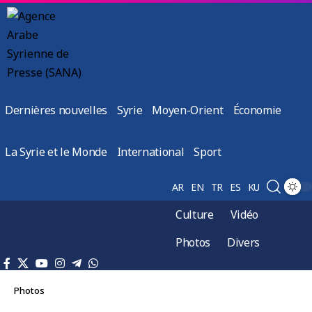
Dernières nouvelles
Syrie
Moyen-Orient
Économie
La Syrie et le Monde
International
Sport
AR
EN
TR
ES
KU
Culture
Vidéo
Photos
Divers
Photos