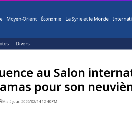
ie
Moyen-Orient
Économie
La Syrie et le Monde
Internat
otos
Divers
luence au Salon interna
 Damas pour son neuviè
Mis à jour: 2026/02/14 12:48 PM