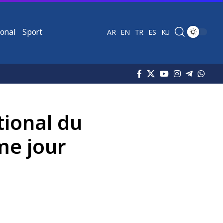
ional
Sport
AR
EN
TR
ES
KU
tional du
me jour