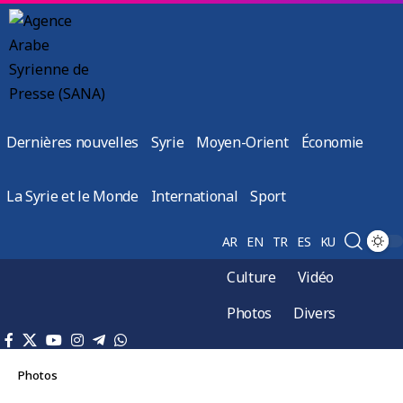
Dernières nouvelles
Syrie
Moyen-Orient
Économie
La Syrie et le Monde
International
Sport
AR
EN
TR
ES
KU
Culture
Vidéo
Photos
Divers
Photos