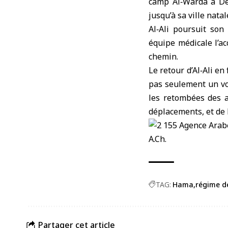
camp Al‑Warda à Dei
jusqu’à sa ville nat
Al‑Ali poursuit son
équipe médicale l’a
chemin.
Le retour d’Al‑Ali en
pas seulement un vo
les retombées des a
déplacements, et de l
A.Ch.
TAG:
Hama
régime d
Partager cet article