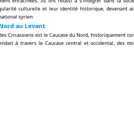
ment enracinées. Ils ont réussi à s’intégrer dans la soci
gularité culturelle et leur identité historique, devenant 
national syrien.
Nord au Levant
 des Circassiens est le Caucase du Nord, historiquement c
étendait à travers le Caucase central et occidental, des 
et à la mer d’Azov, atteignant la Tchétchénie. À une époq
 400 000 km².
eur syrien d’origine circassienne, Adnan Kabartai, a décl
se composaient historiquement de 17 tribus, dont cinq ont
olisé par les 12 étoiles figurant sur le drapeau circassien.
éservation de l’identité
 émigré vers plusieurs pays, notamment la Syrie, la Jordan
 préservé leur identité culturelle riche en arts et traditio
nne en Syrie s’élève aujourd’hui à environ 200 000 personne
itra, Damas et Alep. Ils ont activement participé à tous 