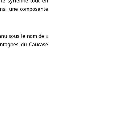
été syrienne tout en
ainsi une composante
onnu sous le nom de «
montagnes du Caucase
ue, elle couvrait une
aré à SANA en anglais
 disparu, laissant 12
ie, la Turquie et la
ns. Selon Kabartai, la
s, réparties dans les
les aspects de la vie