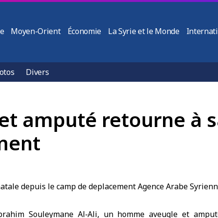
ie
Moyen-Orient
Économie
La Syrie et le Monde
Internat
otos
Divers
 amputé retourne à sa 
ment
brahim Souleymane Al‑Ali, un homme aveugle et amput