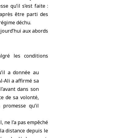
e qu’il s’est faite :
 après être parti des
régime déchu
.
aujourd’hui aux abords
lgré les conditions
’il a donnée au
‑Ali a affirmé sa
 l’avant dans son
ce de sa volonté,
a promesse qu’il
l, ne l’a pas empêché
la distance depuis le