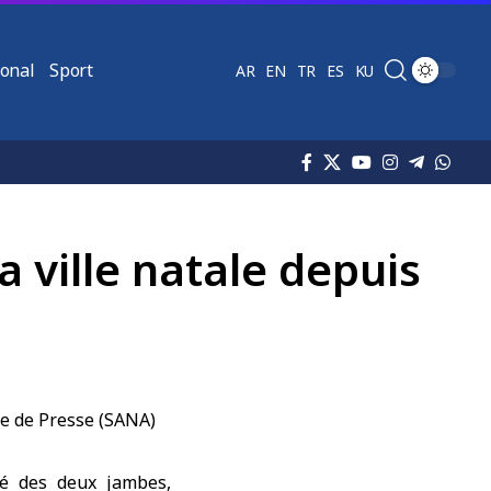
ional
Sport
AR
EN
TR
ES
KU
ville natale depuis
é des deux jambes,