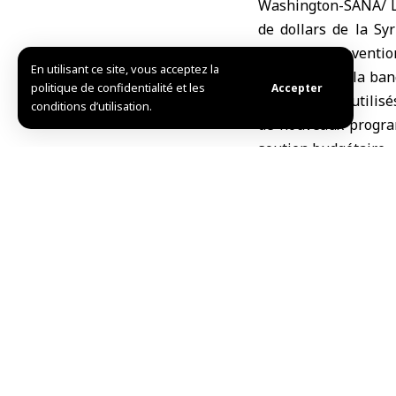
Washington-SANA/ La
de dollars de la Sy
dollars de subventio
En utilisant ce site, vous acceptez la
Reuters a cité la ba
politique de confidentialité et les
Accepter
Qatar ont été utilisé
conditions d’utilisation.
de nouveaux program
soutien budgétaire.
La Banque mondiale
l’Association intern
Le 27 avril, l’Arabi
Fonds Monétaire Int
Dans un communiqué 
ses profonds remer
fraternelle, soulig
et à alléger ses far
M.Ch.