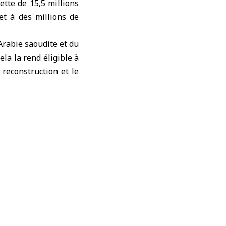
tte de 15,5 millions
et à des millions de
Arabie saoudite et du
ela la rend éligible à
reconstruction et le
de impayé auprès de
ys les plus pauvres.
riérés de la Syrie au
, la Syrie a exprimé
énéreuse initiative
nir le peuple syrien