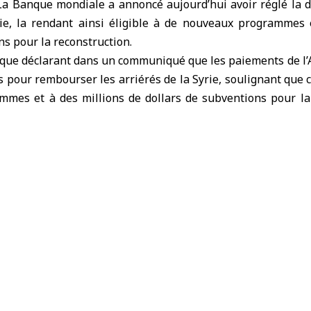
 Banque mondiale a annoncé aujourd’hui avoir réglé la de
rie, la rendant ainsi éligible à de nouveaux programmes 
ns pour la reconstruction.
nque déclarant dans un communiqué que les paiements de l’
s pour rembourser les arriérés de la Syrie, soulignant que c
mes et à des millions de dollars de subventions pour la 
 a annoncé qu’au 12 mai, la Syrie n’avait aucun sol
ationale de développement, le fonds de la Banque pour les pa
e saoudite et le Qatar ont annoncé qu’ils paieraient les ar
ernational.
publié à l’époque par le ministère des Affaires étrangères
ciements et son appréciation aux deux pays pour cette g
nant que cette étape reflète un engagement commun à soute
deaux économiques.