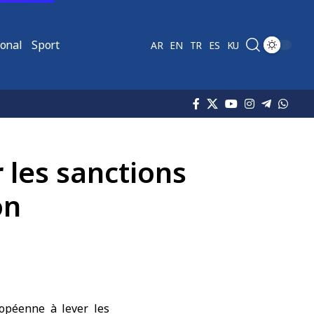
ional
Sport
AR
EN
TR
ES
KU
 les sanctions
on
opéenne à lever les