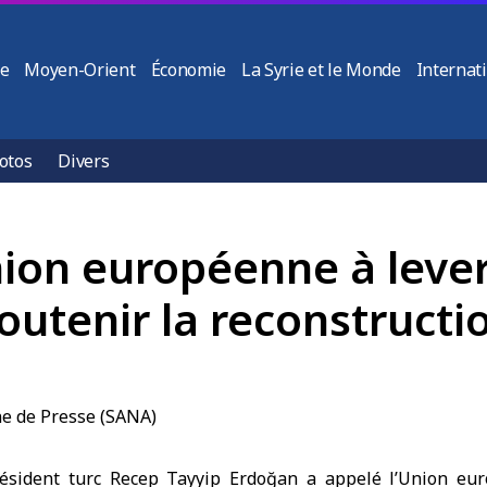
ie
Moyen-Orient
Économie
La Syrie et le Monde
Internat
otos
Divers
nion européenne à lever
soutenir la reconstructi
ésident turc Recep Tayyip Erdoğan a appelé l’Union eur