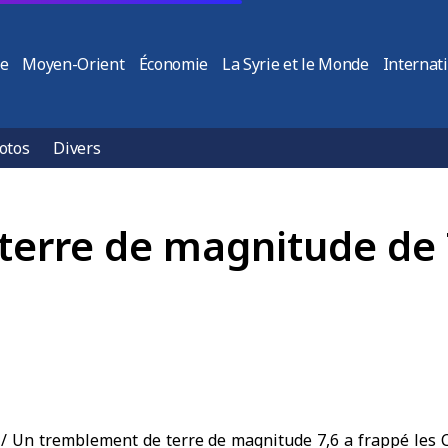
ie
Moyen-Orient
Économie
La Syrie et le Monde
Internat
otos
Divers
erre de magnitude de 7
 Un tremblement de terre de magnitude 7,6 a frappé les 