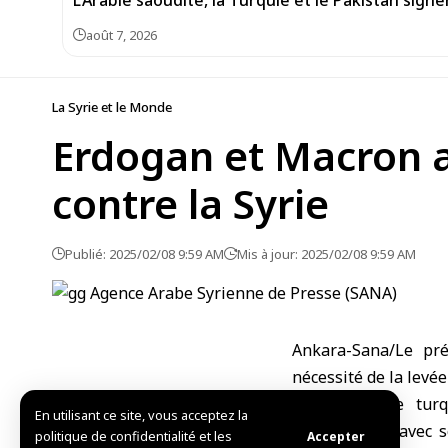
L’Arabie saoudite, la Turquie et le Pakistan si
août 7, 2026
La Syrie et le Monde
Erdogan et Macron af
contre la Syrie
Publié: 2025/02/08 9:59 AM
Mis à jour: 2025/02/08 9:59 AM
Ankara-Sana/Le pré
nécessité de la levée
La présidence turq
En utilisant ce site, vous acceptez la
téléphonique avec 
politique de confidentialité et les
Accepter