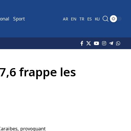
ional
Sport
AR
EN
TR
ES
KU
,6 frappe les
Caraïbes, provoquant