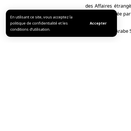
des Affaires étrang
Norvège, dirigée par
En utilisant ce site, vous acceptez la
politique de confidentialité et les
Accepter
conditions d’utilisation.
W.H./L.S
Partager cet article
Choix de l’éditeur
Al-Chaibani : Nous mettons fin à toute présence
août 7, 2026