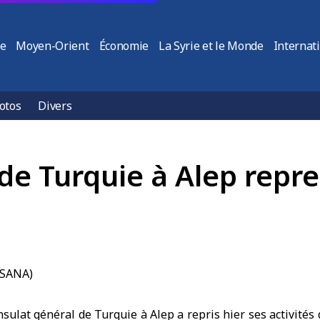
ie
Moyen-Orient
Économie
La Syrie et le Monde
Internat
otos
Divers
de Turquie à Alep repr
ulat général de Turquie à Alep a repris hier ses activités