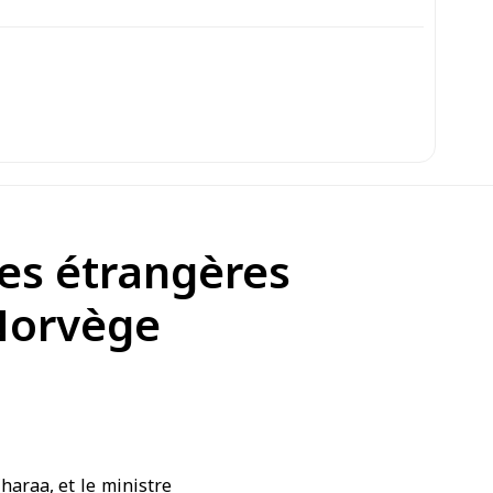
res étrangères
Norvège
araa, et le ministre