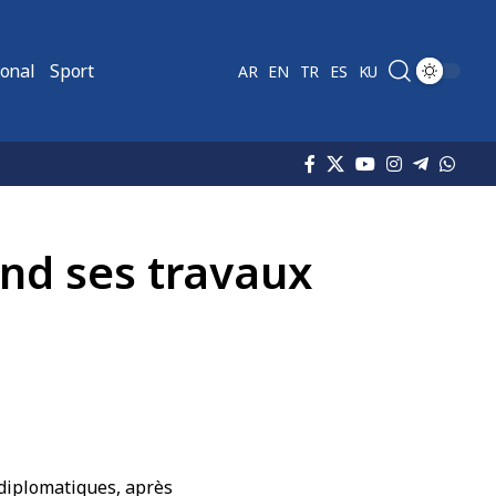
ional
Sport
AR
EN
TR
ES
KU
end ses travaux
 diplomatiques, après