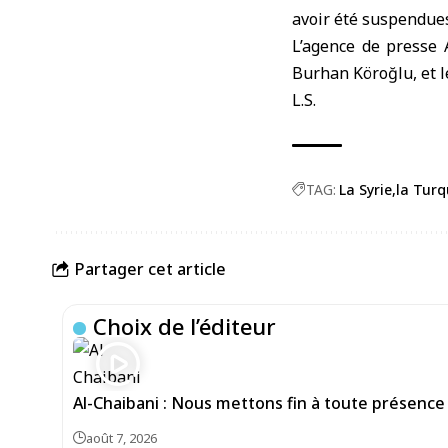
avoir été suspendues
L’agence de presse 
Burhan Köroğlu, et l
L.S.
TAG:
La Syrie
la Turq
Partager cet article
Choix de l’éditeur
Al-Chaibani : Nous mettons fin à toute présence
août 7, 2026