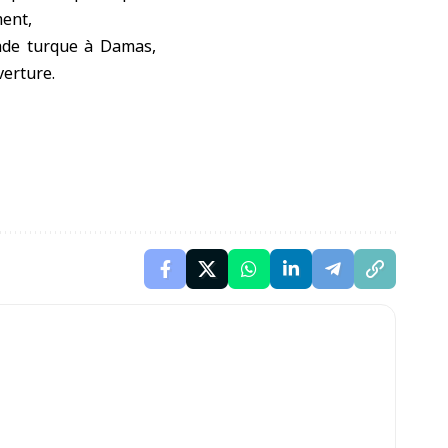
ment,
sade turque à Damas,
verture.