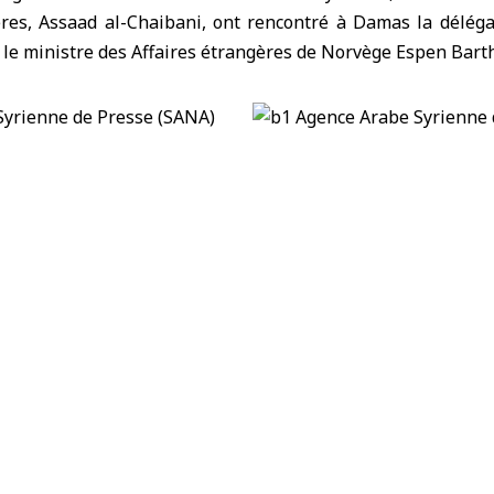
ères, Assaad al-Chaibani, ont rencontré à Damas la délé
 le ministre des Affaires étrangères de Norvège Espen Barth
 d’armes en dehors du cadre légal