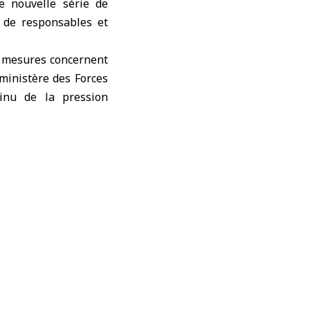
 nouvelle série de
e de responsables et
es mesures concernent
 ministère des Forces
tinu de la pression
 avaient ciblé onze
s hauts commandants