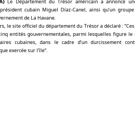
A)
Le
Département du Trésor américain
a annoncé une
 président cubain Miguel Díaz-Canel
, ainsi qu’un group
uvernement de La Havane.
rs, le site officiel du département du Trésor a déclaré : ‘’C
cinq entités gouvernementales, parmi lesquelles figure le
aires cubaines, dans le cadre d’un durcissement con
ue exercée sur l’île’’.
t suite à des sanctions imposées le mois dernier, qui
ns, dont le ministre des Communications et plusieur
 Trésor américain
le président cubain Miguel Díaz-Canel