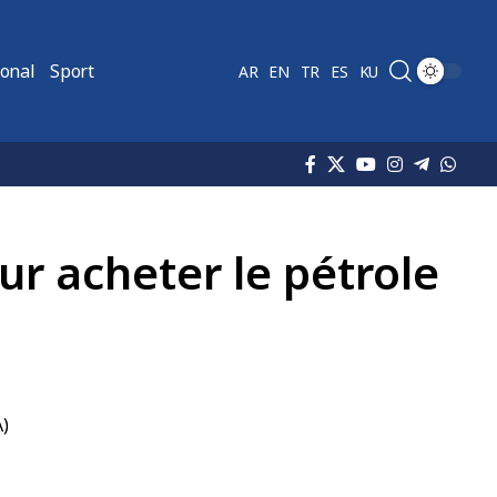
ional
Sport
AR
EN
TR
ES
KU
r acheter le pétrole