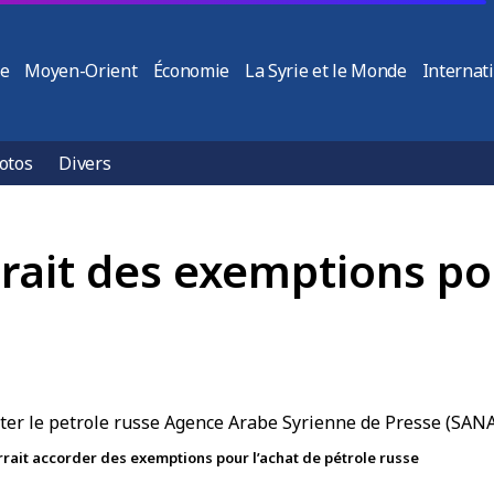
ie
Moyen-Orient
Économie
La Syrie et le Monde
Internat
otos
Divers
ait des exemptions pou
rrait accorder des exemptions pour l’achat de pétrole russe