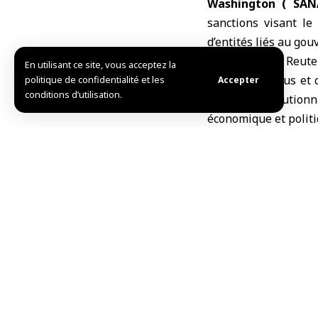
Washington ( SAN
sanctions visant
le
d’entités liés au go
Selon l’agence Reute
En utilisant ce site, vous acceptez la
quatre individus et 
politique de confidentialité et les
Accepter
conditions d’utilisation.
armées révolutionn
économique et politiq
Cette décision fai
responsables cubai
militaires.
r.Kh/rb
TAG:
département du
Partager cet article