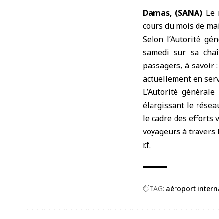
Damas, (SANA)
Le 
cours du mois de mai
Selon l’
Autorité gén
samedi sur sa chaî
passagers, à savoir 
actuellement en serv
L’Autorité générale 
élargissant le résea
le cadre des efforts 
voyageurs à travers 
r.f.
TAG:
aéroport inter