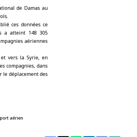
ational de Damas
au
ols.
ublié ces données ce
s a atteint 148 305
 compagnies aériennes
 et vers la Syrie, en
lles compagnies, dans
ter le déplacement des
sport aérien