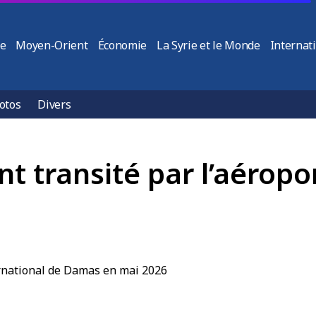
ie
Moyen-Orient
Économie
La Syrie et le Monde
Internat
otos
Divers
t transité par l’aéropo