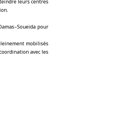
teindre leurs centres
ion.
e Damas–Soueïda pour
 pleinement mobilisés
coordination avec les
x élèves, a affirmé à
oupes hors‑la‑loi les
tat pour assurer leur