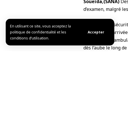
Soueïda,(SANA)
Des
d’examen, malgré les
Les forces de sécur
En utilisant ce site, vous acceptez la
garantir leur arrivée
politique de confidentialité et les
Accepter
conditions d’utilisation.
Les équipes d’ambula
dès l’aube le long d
services compétents,
SANA, le Dr Khaldoun
Les élèves n’avaient
avaient empêchés de 
transport et leur sécu
Ib.i./ r.f.
TAG:
Soueïda