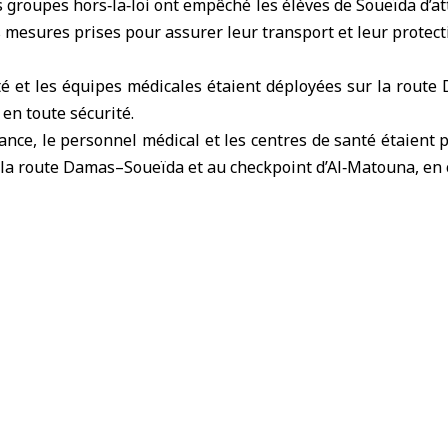
 groupes hors‑la‑loi ont empêché les élèves de
Soueïda
d’at
 mesures prises pour assurer leur transport et leur protect
ité et les équipes médicales étaient déployées sur la rout
 en toute sécurité.
nce, le personnel médical et les centres de santé étaient
e la route Damas–Soueïda et au checkpoint d’Al‑Matouna, en 
 afin d’assurer toute intervention d’urgence nécessaire au
 Al-Soueidani, chef du service médical de Soueïda.
 pas pu rejoindre leurs centres d’examen parce que des gr
quitter le gouvernorat, malgré les mesures prises par l’É
rité, a-t-il indiqué.