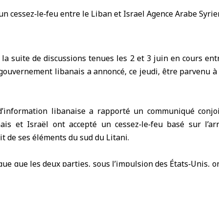
la suite de discussions tenues les 2 et 3 juin en cours en
gouvernement libanais
a annoncé, ce jeudi, être parvenu à
d’information libanaise a rapporté un communiqué conjo
is et Israël ont accepté un cessez‑le‑feu basé sur l’arr
it de ses éléments du sud du Litani.
ue que les deux parties, sous l’impulsion des
États‑Unis
, o
 où l’armée libanaise exercerait seule le contrôle, en exclu
tatique.
 discuté d’un cadre sécuritaire fondé sur les pourparlers