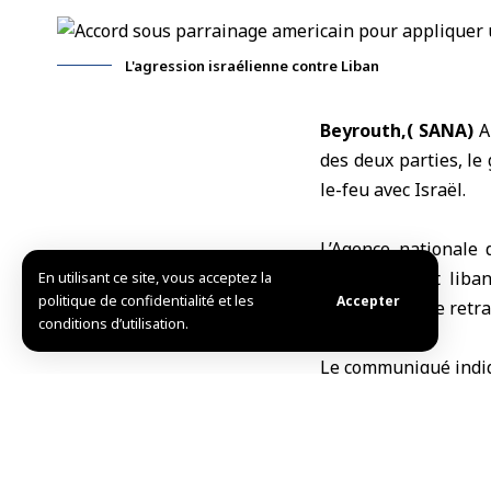
L'agression israélienne contre Liban
Beyrouth,( SANA)
A 
des deux parties, le
le-feu avec
Israël
.
L’Agence nationale 
gouvernement libana
En utilisant ce site, vous acceptez la
politique de confidentialité et les
Accepter
Hezbollah et le retra
conditions d’utilisation.
Le communiqué indiq
la création de zones
parties armées non é
Les deux parties ont