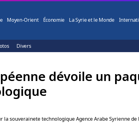
ie
Moyen-Orient
Économie
La Syrie et le Monde
Internat
otos
Divers
péenne dévoile un paqu
ologique