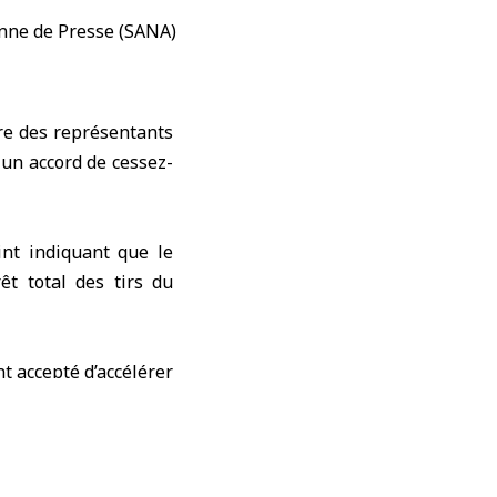
tre des représentants
 un accord de cessez-
int indiquant que le
êt total des tirs du
nt accepté d’accélérer
ant toute présence de
 tenus au Département