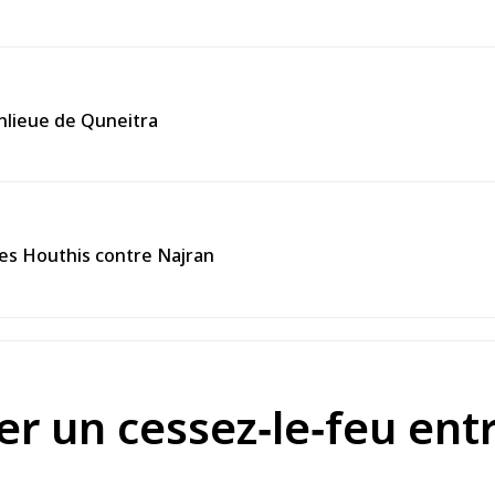
anlieue de Quneitra
des Houthis contre Najran
r un cessez‑le‑feu entre