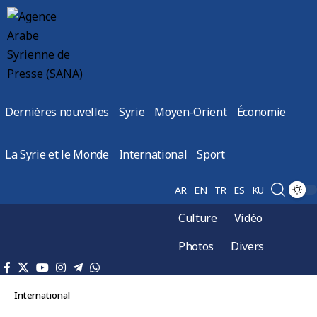
Dernières nouvelles
Syrie
Moyen-Orient
Économie
La Syrie et le Monde
International
Sport
AR
EN
TR
ES
KU
Culture
Vidéo
Photos
Divers
International