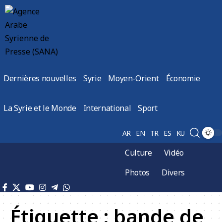
Dernières nouvelles
Syrie
Moyen-Orient
Économie
La Syrie et le Monde
International
Sport
AR
EN
TR
ES
KU
Culture
Vidéo
Photos
Divers
Étiquette :
bande de