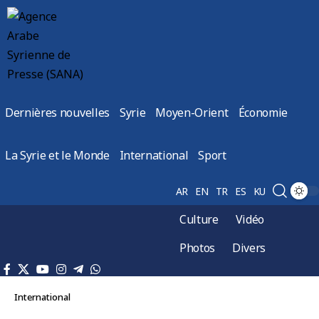
Dernières nouvelles
Syrie
Moyen-Orient
Économie
La Syrie et le Monde
International
Sport
AR
EN
TR
ES
KU
Culture
Vidéo
Photos
Divers
International