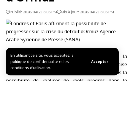
Publié: 2026/04/23 6:06 PM
Mis à jour: 2026/04/23 6:06 PM
En utilisant ce site, vous acceptez la
Londres, (SANA)
Le ministre britannique de la
politique de confidentialité et les
Accepter
Défense John Healey et son homologue française
conditions d’utilisation.
Catherine Vautrin ont exprimé leur confiance dans la
possibilité de réaliser de réels progrès dans le
dossier du détroit d’
Ormuz
, qui a connu une escalade
des tensions au cours de la période récente.
Rapporté par Reuters, le ministère britannique de la
Défense a déclaré ce jeudi : « Transformer l’élan
diplomatique en mesures pratiques nécessite une
planification minutieuse, des discussions franches et