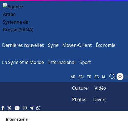
Dernières nouvelles
Syrie
Moyen-Orient
Économie
La Syrie et le Monde
International
Sport
AR
EN
TR
ES
KU
Culture
Vidéo
Photos
Divers
International