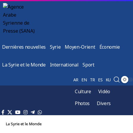
Dernières nouvelles
Syrie
Moyen-Orient
Économie
La Syrie et le Monde
International
Sport
AR
EN
TR
ES
KU
Culture
Vidéo
Photos
Divers
La Syrie et le Monde