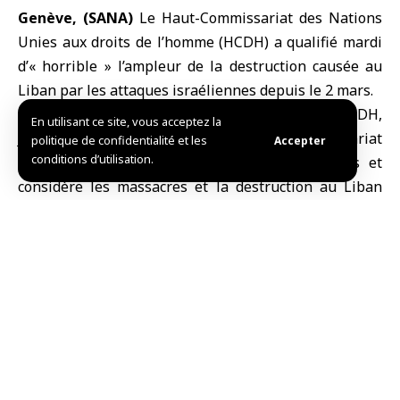
Genève, (SANA)
Le
Haut-Commissariat des Nations
Unies aux droits de l’homme
(HCDH) a qualifié mardi
d’« horrible » l’ampleur de la destruction causée au
Liban
par les attaques israéliennes depuis le 2 mars.
Cité par l’agence Anadolu, le porte-parole du HCDH,
En utilisant ce site, vous acceptez la
Jeremy Laurence a déclaré : « Le Haut-Commissariat
politique de confidentialité et les
Accepter
conditions d’utilisation.
condamne fermement les attaques israéliennes et
considère les massacres et la destruction au Liban
comme horribles. »
Il a souligné que le Haut-Commissariat des Nations
Unies aux droits de l’homme exige la protection des
civils et des infrastructures civiles, conformément au
droit humanitaire international.
Lawrence a ajouté : « Tant que le peuple libanais
vivra sous le joug des attaques constantes et qu’il est
déplacé de force et dans la crainte de nouvelles