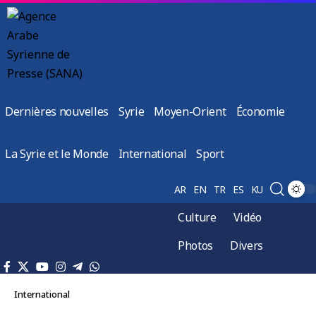
Dernières nouvelles
Syrie
Moyen-Orient
Économie
La Syrie et le Monde
International
Sport
AR
EN
TR
ES
KU
Culture
Vidéo
Photos
Divers
International