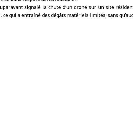
uparavant signalé la chute d’un drone sur un site résiden
i, ce qui a entraîné des dégâts matériels limités, sans qu’au
 Défense saoudien
tion avec l’ambassade d’Azerbaïdjan