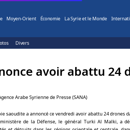
ie
Moyen-Orient
Économie
La Syrie et le Monde
Internat
otos
Divers
nnonce avoir abattu 24 
ie saoudite
a annoncé ce vendredi avoir abattu 24 drones d
ministère de la Défense, le général Turki Al Malki, a d
tés et détruits dans les régions orientale et centrale, dan