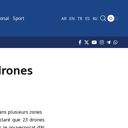
ional
Sport
AR
EN
TR
ES
KU
drones
ans plusieurs zones
éclaré que 23 drones
s le gouvernorat d’Al