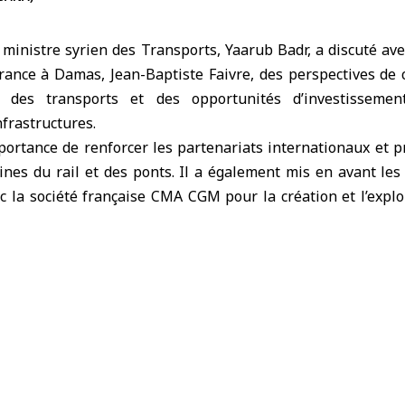
 ministre syrien des Transports
, Yaarub Badr, a discuté av
France à Damas
, Jean-Baptiste Faivre, des perspectives de
r des transports et des opportunités d’investissemen
nfrastructures.
portance de renforcer les partenariats internationaux et p
ines du rail et des ponts. Il a également mis en avant 
c la société française CMA CGM pour la création et l’explo
 syro‑jordanienne et à Adra.
a indiqué que cette rencontre s’inscrit dans le cadre de r
a coopération économique et à étudier la participation d’e
 transport, soulignant l’intérêt de ces entreprises pour con
 reconstruction.
n des Transports poursuit la mise en œuvre de projet
rastructures et améliorer les services, tout en élargis
 attirant des investissements soutenant la reprise et la cro