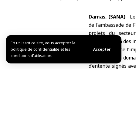
Damas, (SANA)
Le
de l’ambassade de 
projets du secteu
reconstruction des i
En utilisant ce site, vous acceptez la
Badr a souligné l’im
politique de confidentialité et les
Accepter
conditions d’utilisation.
venir dans les doma
d’entente signés ave
dans la zone franche
De son côté, Faivre 
visant à renforcer l
aux futurs projets de
développement et de
Le ministère syrie
moderniser les inf
internationale et en