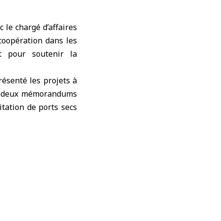
ec
le chargé d’affaires
 coopération dans les
t pour soutenir la
résenté les projets à
les deux mémorandums
itation de ports secs
éunions préparatoires
ntreprises françaises
tribuer aux efforts de
s stratégiques pour
sant la coopération
issance économique.