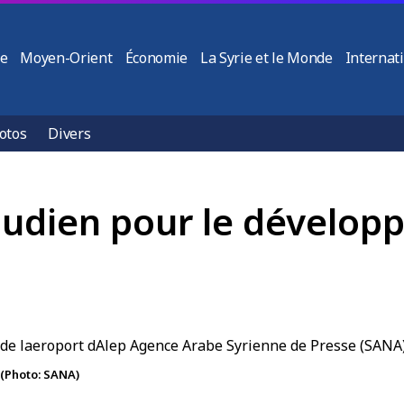
ie
Moyen-Orient
Économie
La Syrie et le Monde
Internat
otos
Divers
oudien pour le dévelop
 (Photo: SANA)