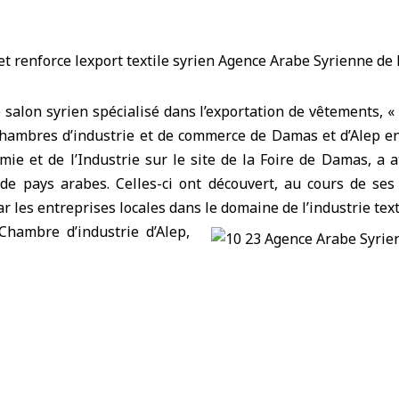
 salon syrien spécialisé dans l’exportation de vêtements, «
 chambres d’industrie et de commerce de Damas et d’Alep en
mie et de l’Industrie sur le site de la Foire de
Damas
, a 
de pays arabes. Celles-ci ont découvert, au cours de ses 
 les entreprises locales dans le domaine de l’industrie text
Chambre d’industrie d’
Alep
,
sem, a indiqué dans une
que le nombre de visiteurs venus des pays arabes avait 
la précédente édition. Cela reflète la confiance croissa
ure vers le marché syrien. Il a souligné que ce succès s’insc
es chambres d’industrie d’Alep et de Damas visant à rét
es marchés extérieurs.