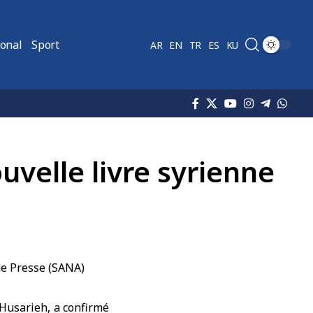
ional
Sport
AR
EN
TR
ES
KU
uvelle livre syrienne
‑Husarieh, a confirmé