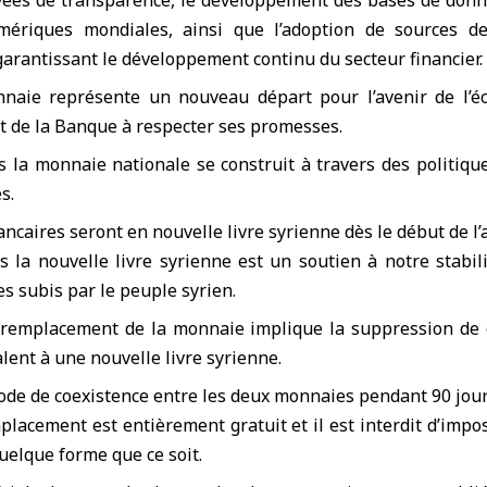
vées de transparence, le développement des bases de donné
mériques mondiales, ainsi que l’adoption de sources d
arantissant le développement continu du secteur financier.
naie représente un nouveau départ pour l’avenir de l’é
t de la Banque à respecter ses promesses.
s la monnaie nationale se construit à travers des politiqu
s.
ancaires seront en nouvelle livre syrienne dès le début de l
s la nouvelle livre syrienne est un soutien à notre stabi
 subis par le peuple syrien.
 remplacement de la monnaie implique la suppression de d
lent à une nouvelle livre syrienne.
iode de coexistence entre les deux monnaies pendant 90 jour
lacement est entièrement gratuit et il est interdit d’imp
quelque forme que ce soit.