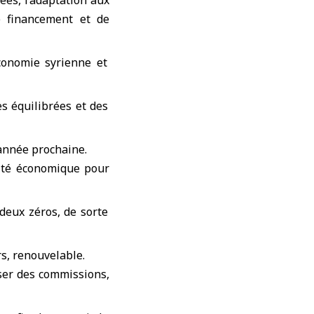
es, l’adaptation aux
e financement et de
conomie syrienne et
es équilibrées et des
’année prochaine.
lité économique pour
eux zéros, de sorte
s, renouvelable.
oser des commissions,