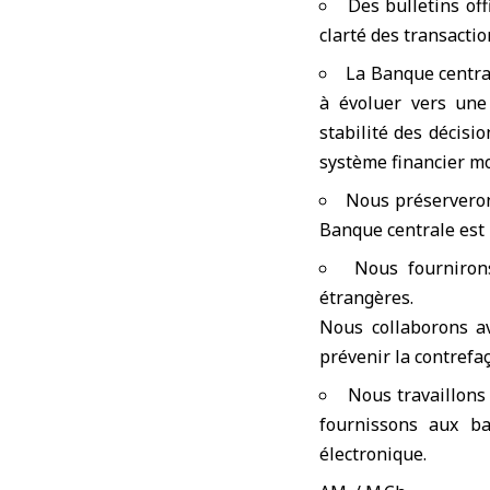
Des bulletins of
clarté des transacti
La Banque central
à évoluer vers une
stabilité des décisi
système financier mo
Nous préserveron
Banque centrale est l
Nous fourniron
étrangères.
Nous collaborons a
prévenir la contrefa
Nous travaillons
fournissons aux b
électronique.