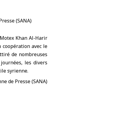
Motex Khan Al-Harir
 coopération avec le
attiré de nombreuses
journées, les divers
ile syrienne.
atteint environ 650,
nte dans l’industrie
rivait dans un plan de
ablir la présence du