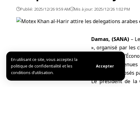
Publié: 2025/12/26 9:59 AM
Mis à jour: 2025/12/26 1:02 PM
Damas, (SANA)
– Le
», organisé par les
ministère de l’Écono
En utilisant ce site, vous acceptez la
délégations venues 
politique de confidentialité et les
Accepter
produits proposés par
conditions d’utilisation.
Le président de la 
Imad Taha Al-Qas
déclaration à SANA 
contre 450 lors de 
nationale et l’ouvert
coopération entre l
produit syrien sur l