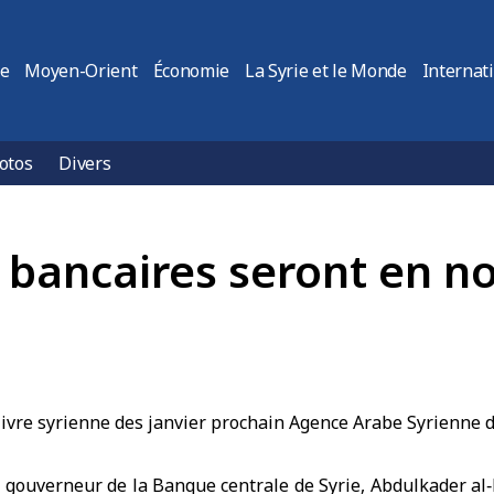
ie
Moyen-Orient
Économie
La Syrie et le Monde
Internat
otos
Divers
s bancaires seront en no
e
gouverneur de la Banque centrale de Syrie
, Abdulkader al