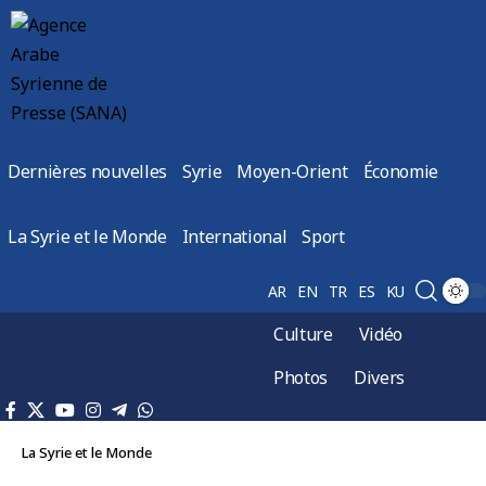
Dernières nouvelles
Syrie
Moyen-Orient
Économie
La Syrie et le Monde
International
Sport
AR
EN
TR
ES
KU
Culture
Vidéo
Photos
Divers
La Syrie et le Monde