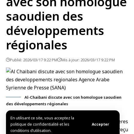
avec son homologue
saoudien des
développements
régionales
Publié: 2026/03/17 9:22 PM
Mis à jour: 2026/03/17 9:22 PM
Al-Chaibani discute avec son homologue saoudien
des développements régionales
En utilisant ce site, vous acceptez la
Damas, (SANA)
Le
ministre des Affaires étrangères
politique de confidentialité et les
Accepter
et des Expatriés
,
Assaad Hassan Al-Chaibani
, a reçu
conditions d’utilisation.