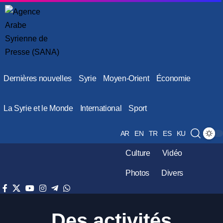
Dernières nouvelles
Syrie
Moyen-Orient
Économie
La Syrie et le Monde
International
Sport
AR
EN
TR
ES
KU
Culture
Vidéo
Photos
Divers
Des activités