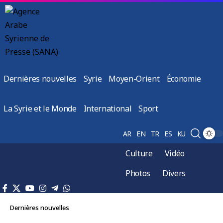
Dernières nouvelles
Syrie
Moyen-Orient
Économie
La Syrie et le Monde
International
Sport
AR
EN
TR
ES
KU
Culture
Vidéo
Photos
Divers
Dernières nouvelles