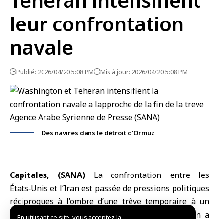
Téhéran intensifient
leur confrontation
navale
Publié: 2026/04/20 5:08 PM
Mis à jour: 2026/04/20 5:08 PM
Des navires dans le détroit d’Ormuz
Capitales, (SANA)
La confrontation entre les
États‑Unis
et l’
Iran
est passée de pressions politiques
réciproques à l’ombre d’une trêve temporaire à un
affrontement naval direct, après que Washington a
En utilisant ce site, vous acceptez la