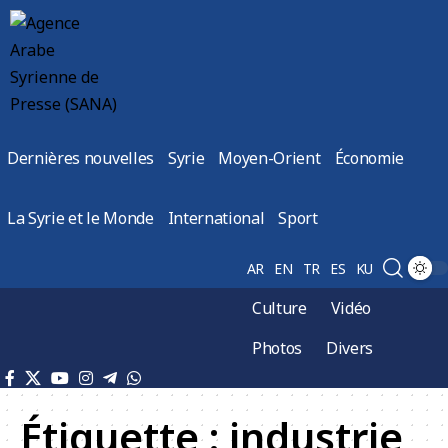
Dernières nouvelles
Syrie
Moyen-Orient
Économie
La Syrie et le Monde
International
Sport
AR
EN
TR
ES
KU
Culture
Vidéo
Photos
Divers
Étiquette :
industrie