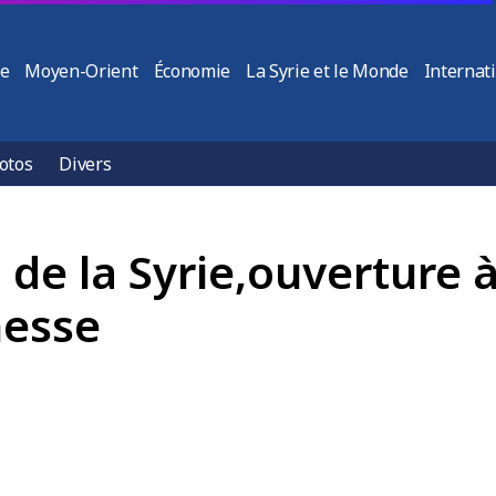
ie
Moyen-Orient
Économie
La Syrie et le Monde
Internat
otos
Divers
n de la Syrie,ouvertur
nesse