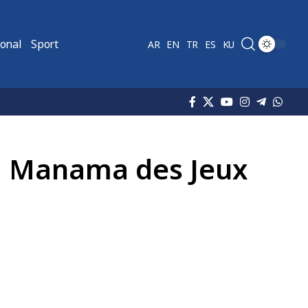
ional
Sport
AR
EN
TR
ES
KU
e à Manama des Jeux