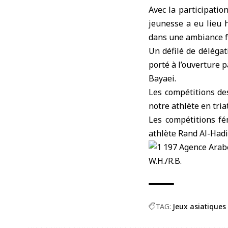
Avec la participatio
jeunesse
a eu lieu h
dans une ambiance f
Un défilé de délégat
porté à l’ouverture 
Bayaei.
Les compétitions des
notre athlète en tria
Les compétitions fé
athlète Rand Al-Hadi
W.H./R.B.
TAG:
Jeux asiatiques