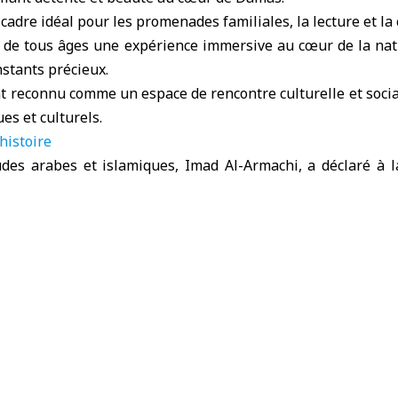
 cadre idéal pour les promenades familiales, la lecture et la
rs de tous âges une expérience immersive au cœur de la na
nstants précieux.
t reconnu comme un espace de rencontre culturelle et social
es et culturels.
histoire
des arabes et islamiques, Imad Al-Armachi, a déclaré à 
situé dans le quartier Al-Sèbki, bordé au nord par le quarti
 au sud par les quartiers Al-Shaalan et Al-Haboubi, et à l’
 par son architecture et l’alignement des arbres uniques.
s espaces verts et un petit lac
 centre, ce qui lui a valu le
 Canards » auprès des habitants.
ment des arbres, dont certains ont plus de soixante-dix ans,
40, selon Al-Armachi.