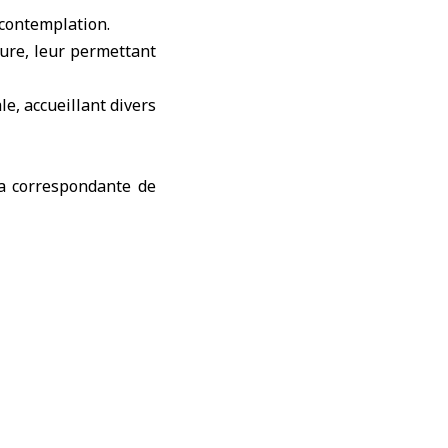
 contemplation.
ture, leur permettant
e, accueillant divers
la correspondante de
er d’Al-Rawda, à l’est
ouest par le quartier
 depuis sa création à