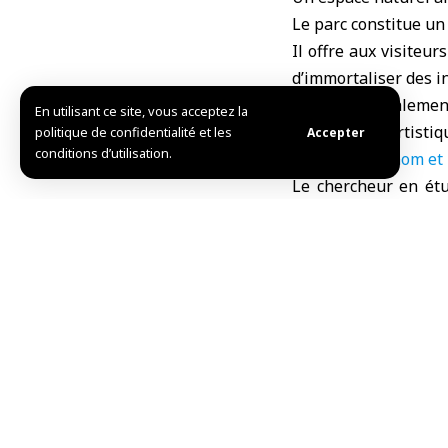
Le parc constitue un
Il offre aux visiteu
d’immortaliser des i
Ce lieu est égalemen
En utilisant ce site, vous acceptez la
événements artistiqu
politique de confidentialité et les
Accepter
conditions d’utilisation.
Localisation, nom et 
Le chercheur en étu
SANA que le parc est 
par l’avenue Arnous,
Abu Rummaneh.
Le parc se distingue
Il comprend de vaste
pour les canards au
surnom de « Parc aux
Le parc abrite égale
la fin des années 19