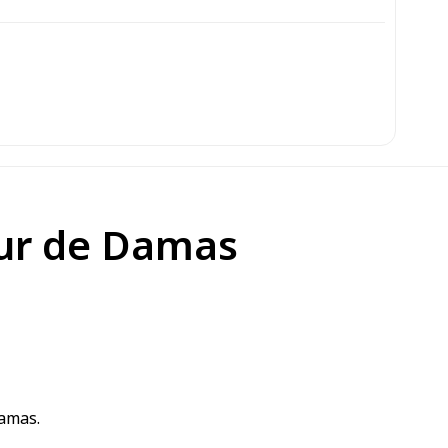
œur de Damas
amas
.