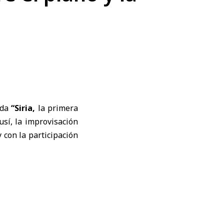
ada
“
Siria
,
la
primera
usí, la improvisación
y con la participación
thoven (1770-1827),
l tempo moderado y la
ntensidad, antes de