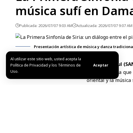
música sufí en Dam
Publicada: 2026/07/07 9:03 AM
Actualizada: 2026/07/07 9:07 AM
Presentación artística de música y danza tradiciona
Al utilizar este sitio web, usted acepta la
Damasco, 7 jul (SA
Política de Privacidad y los Términos de
Aceptar
Uso.
sinfonía
”
, en la que
oriental y la música 
del Conjunto para la
Beethoven abr
El concierto comen
interpretada al pian
riqueza expresiva de
La pieza alternó p