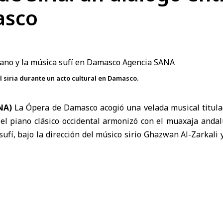
asco
l siria durante un acto cultural en Damasco.
NA)
La Ópera de Damasco acogió una velada musical titul
 el piano clásico occidental armonizó con el muaxaja andal
sufí, bajo la dirección del músico sirio Ghazwan Al-Zarkali 
 Revitalización del Patrimonio Musical Árabe.
e el viaje musical
zó con una sonata del compositor alemán Ludwig van Bee
o por Al-Zarkali, quien ofreció una lectura marcada por e
 la obra.
asajes serenos y melancólicos con momentos de mayor i