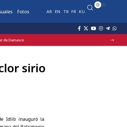
suales
Fotos
AR
EN
TR
FR
KU
o en Jaramana
lor sirio
 de
Idlib
inauguró la
Semana del Patrimonio