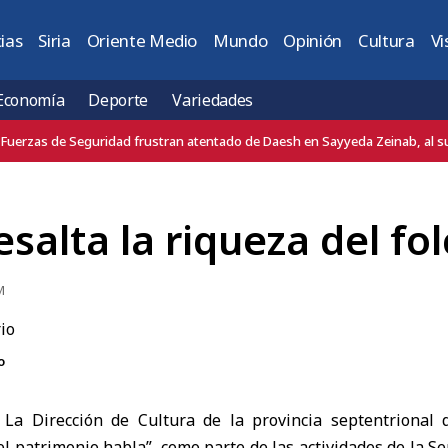
ias
Siria
Oriente Medio
Mundo
Opinión
Cultura
Vi
Economía
Deporte
Variedades
Embajador de Türkiye en Damasco condena el atentado terrorista ocurrid
salta la riqueza del folc
M
o
La
Dirección de Cultura
de la provincia septentrional
l patrimonio habla”, como parte de las actividades de la 