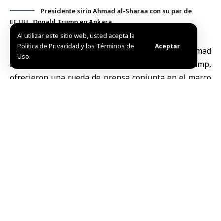
Presidente sirio Ahmad al-Sharaa con su par de
EE.UU., Donald Trump en Ankara
Al utilizar este sitio web, usted acepta la
Política de Privacidad y los Términos de
Aceptar
Ankara, 8 jul (SANA)
Los presidentes de Siria,
Ahmad
Uso.
al-Sharaa
, y de Estados Unidos,
Donald Trump
,
ofrecieron una rueda de prensa conjunta en el marco
de la cumbre de la OTAN celebrada en Ankara.
Durante la rueda, al-Sharaa afirmó que garcias al
pueblo sirio, “Hemos logrado un gran hito al liberar
Siria, derrocar el depuesto régimen, unificar el país y
encaminarlo por la senda correcta”.
Presidente sirio se reúne en Ankara con
delegación del Congreso estadounidense
Al-Sharaa expresó el reconocimiento del pueblo sirio
a la decisión del presidente Donald Trump de levantar
las sanciones impuestas a su país, así como a la ayuda