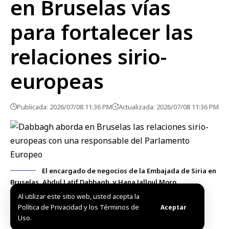
en Bruselas vías
para fortalecer las
relaciones sirio-
europeas
Publicada: 2026/07/08 11:36 PM
Actualizada: 2026/07/08 11:36 PM
El encargado de negocios de la Embajada de Siria en
Bruselas, Abdul Latif Dabbagh, y Hana Jalloul Moro,
vicepresidenta de la Comisión de Asuntos Exteriores del
Al utilizar este sitio web, usted acepta la
Parlamento Europeo
Política de Privacidad y los Términos de
Aceptar
Uso.