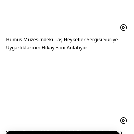
Humus Müzesi’ndeki Taş Heykeller Sergisi Suriye
Uygarlıklarının Hikayesini Anlatıyor
Suriye-Çin Ortaklığındaki kürk Birleşik Şirketi Adra