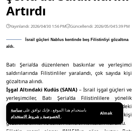
Artırdı
Yayınlandı: 2026/04/30 1:56 PM
Güncellendi: 2026/05/04 5:39 PM
İsrail güçleri Nablus kentinde beş Filistinliyi gözaltına
aldı.
Batı Şeria’da düzenlenen baskınlar ve yerleşimci
saldırılarında Filistinliler yaralandı, çok sayıda kişi
gözaltına alındı.
İşgal Altındaki Kudüs (SANA)
–
İsrail
işgal güçleri ve
yerleşimciler, Batı Şeria’da
Filistin
lilere yönelik
saldırılarını bugün de sürdürdü. Bölgedeki
باستخدام هذا الموقع ، فإنك توافق على
سياسة
Almak
saldırılarda iki Filistinli yaralanırken, çok sayıda kişi
و
الخصوصية
شروط الاستخدام
.
gözaltına alındı ve askeri kontrol noktaları kuruldu.
Filistin resmi ajansı “WAFA”ya göre, kuzey Batı