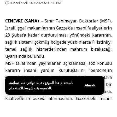
Güncellendi: 2026/02/02 12:09 PM
CENEVRE (SANA)
–
Sınır Tanımayan Doktorlar
(MSF),
İsrail işgal makamlarının
Gazze
’de insani faaliyetlerin
28 Şubat’a kadar durdurulması yönündeki kararının,
sağlık sistemi çökmüş bölgede yüzbinlerce Filistinliyi
temel sağlık hizmetlerinden mahrum bırakacağı
uyarısında bulundu.
MSF tarafından yayımlanan açıklamada, söz konusu
kararın insani yardım kuruluşlarını “personelin
güvenliğini riske atmak ya da en çok ihtiyaç duyanlara
باستخدام هذا الموقع ، فإنك توافق على
سياسة
acil tıbbi yardımı durdurmak” gibi kabul edilemez bir
Almak
و
الخصوصية
شروط الاستخدام
.
tercihle karşı karşıya bıraktığı vurgulandı.
Faaliyetlerin askıya alınmasının, Gazze’deki insani
krizi daha da derinleştireceği uyarısında bulunuldu.
Örgüt, İsrail makamlarından ekiplerinin güvenliği,